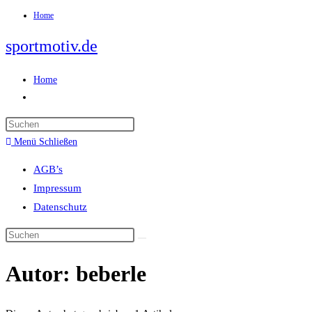
Home
Zum
Inhalt
sportmotiv.de
springen
Home
Website-
Suche
umschalten
Menü
Schließen
AGB’s
Impressum
Datenschutz
Autor:
beberle