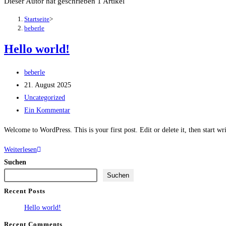
Dieser Autor hat geschrieben 1 Artikel
Startseite
>
beberle
Hello world!
Beitrags-
beberle
Autor:
Beitrag
21. August 2025
veröffentlicht:
Beitrags-
Uncategorized
Kategorie:
Beitrags-
Ein Kommentar
Kommentare:
Welcome to WordPress. This is your first post. Edit or delete it, then start wr
Hello
Weiterlesen
world!
Suchen
Suchen
Recent Posts
Hello world!
Recent Comments